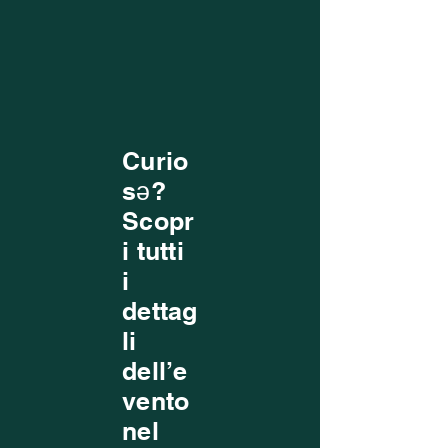
Curio
sə?
Scopr
i tutti
i
dettag
li
dell’e
vento
nel