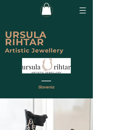
URSULA
RIHT
AR
Artistic Jewellery
Slovenia