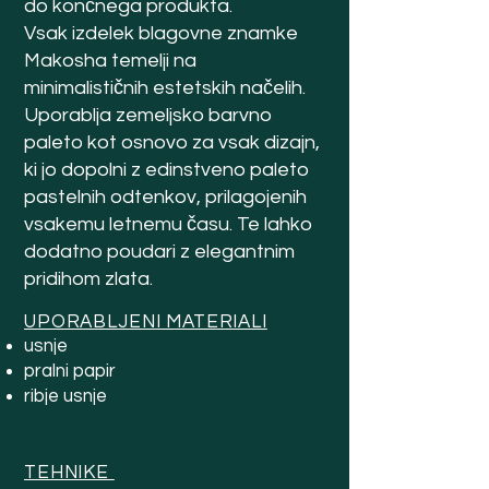
do končnega produkta.
Vsak izdelek blagovne znamke
Makosha temelji na
minimalističnih estetskih načelih.
Uporablja zemeljsko barvno
paleto kot osnovo za vsak dizajn,
ki jo dopolni z edinstveno paleto
pastelnih odtenkov, prilagojenih
vsakemu letnemu času. Te lahko
dodatno poudari z elegantnim
pridihom zlata.
UPORABLJENI MATERIALI
usnje
pralni papir
ribje usnje
TEHNIKE