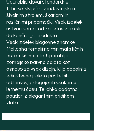
Uporablja dokaj standardne
tehnike, vključno z industrijskim
šivalnim strojem, škarjami in
različnimi pripomočki. Vsak izdelek
ustvari sama, od začetne zamisli
do končnega produkta.
Vsak izdelek blagovne znamke
Makosha temelji na minimalističnih
estetskih načelih. Uporablja
zemeljsko barvno paleto kot
osnovo za vsak dizajn, ki jo dopolni z
edinstveno paleto pastelnih
odtenkov, prilagojenih vsakemu
letnemu času. Te lahko dodatno
poudari z elegantnim pridihom
zlata.
MAKOSHA