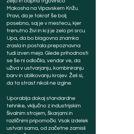
željo in odprla
trgovinico
Makosha na Vipavskem Križu.
Pravi, da je tokrat še bolj
posebno, saj je v mestecu, kjer
trenutno živi in ki ji je zelo pri srcu.
Upa, da bo blagovna znamka
zrasla in postala prepoznavna
tudi izven meja. Glede prihodnosti
se še ni odločila, vendar ve, da
uživa v ustvarjanju, kombiniranju
barv in oblikovanju krojev. Želi si,
da ta strast nikoli ne izgine.
Uporablja dokaj standardne
tehnike, vključno z industrijskim
šivalnim strojem, škarjami in
različnimi pripomočki. Vsak izdelek
ustvari sama, od začetne zamisli