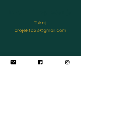
Dvomi in vprašanja
Tukaj:
projektd22@gmail.com