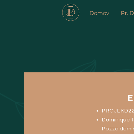
Domov
Pr. 
E
PROJEKD2
Dominique 
Pozzo.domi