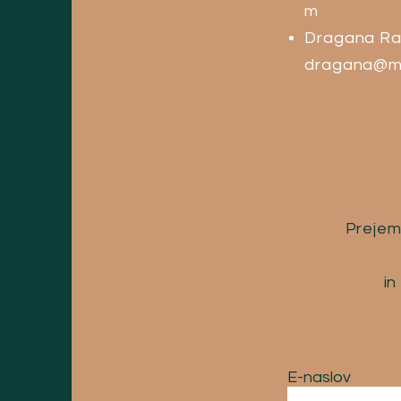
m
Dragana Ra
dragana@m
Prejem
in
E-naslov