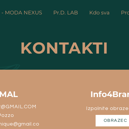
D - MODA NEXUS
Pr.D. LAB
Kdo sva
Pro
KONTAKTI
MAL
Info4Bra
2@GMAIL.COM
Izpolnite obraze
Pozzo
OBRAZEC
nique@gmail.co