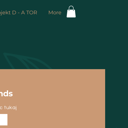
jekt D - A TOR
More
nds
c tukaj