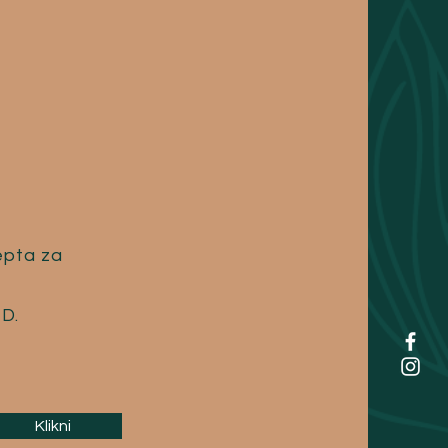
epta za
 D.
Klikni