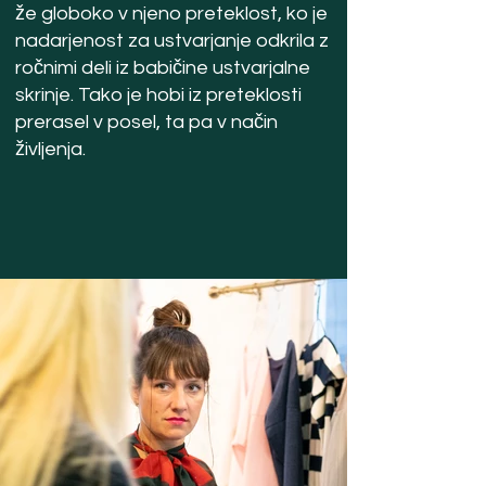
že globoko v njeno preteklost, ko je
nadarjenost za ustvarjanje odkrila z
ročnimi deli iz babičine ustvarjalne
skrinje. Tako je hobi iz preteklosti
prerasel v posel, ta pa v način
življenja.
E
p
i
z
o
d
a
o
n
l
i
n
e