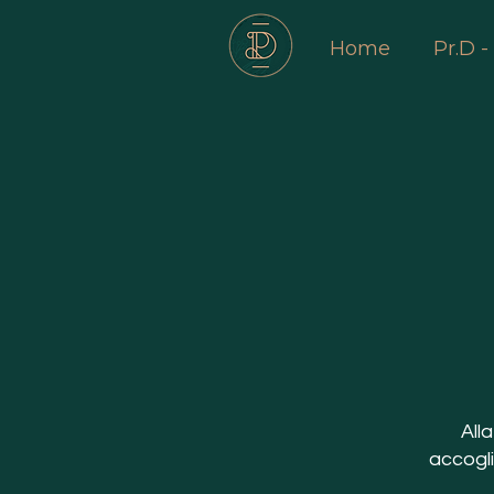
Home
Pr.D 
All
accoglie