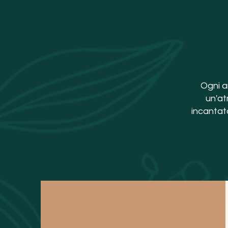
Ogni a
un'at
incantato