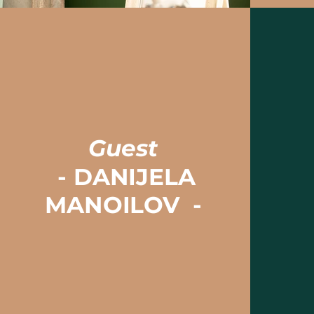
Guest
- DANIJELA
MANOILOV -