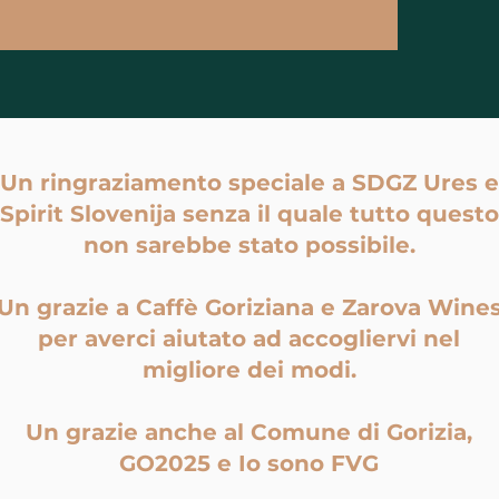
Un ringraziamento speciale a SDGZ Ures e
Spirit Slovenija senza il quale tutto questo
non sarebbe stato possibile.
Un grazie a Caffè Goriziana e Zarova Wine
per averci aiutato ad accogliervi nel
migliore dei modi.
Un grazie anche al Comune di Gorizia,
GO2025 e Io sono FVG