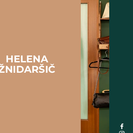
HELENA
ŽNIDARŠIČ