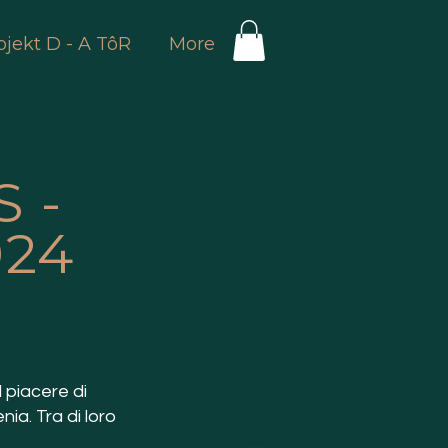
ojekt D - A TôR
More
 -
024
 piacere di
nia. Tra di loro